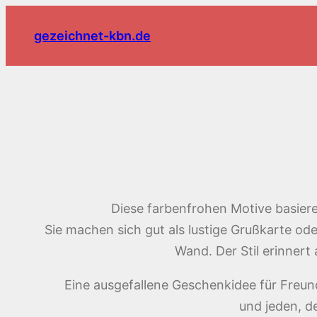
Zum
Inhalt
gezeichnet-kbn.de
springen
Diese farbenfrohen Motive basie
Sie machen sich gut als lustige Grußkarte ode
Wand. Der Stil erinnert
Eine ausgefallene Geschenkidee für Freund
und jeden, d