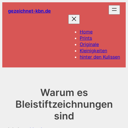
Zum
gezeichnet-kbn.de
Inhalt
springen
Home
Prints
Originale
Kleinigkeiten
hinter den Kulissen
Warum es
Bleistiftzeichnungen
sind