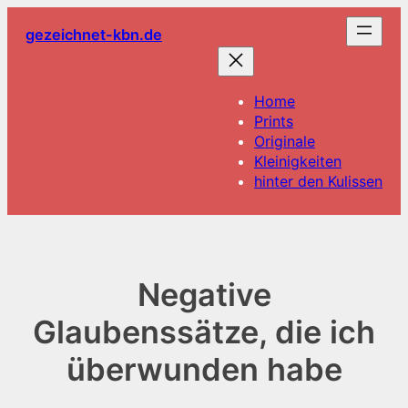
Zum
gezeichnet-kbn.de
Inhalt
springen
Home
Prints
Originale
Kleinigkeiten
hinter den Kulissen
Negative
Glaubenssätze, die ich
überwunden habe