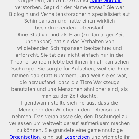
Vorgestern, am 01.10.2025 ist
Jane Goodall
verstorben. Sagt dir der Name etwas? Sie war
Biologin und Verhaltensforscherin spezialisiert auf
Schimpansen und hatte einen wirklich
beeindruckenden Lebenslauf.
Ohne Studium und als Frau (zu damaliger Zeit
undenkbar) hat sie das Verhalten von
wildlebenden Schimpansen beobachtet und
erforscht. Sie tat das nicht einfach nur in der
Theorie, sondern lebte bei ihnen im afrikanischen
Dschungel. Sie sorgte für Aufsehen, weil sie ihnen
Namen gab statt Nummern. Und weil sie es war,
die herausfand, dass die Tiere Werkzeuge
benutzten und uns Menschen ähnlicher sind, als
man zu der Zeit dachte.
Irgendwann stellte sich heraus, dass die
Menschen den Wildtieren den Lebensraum
nehmen. Das veranlasste sie, den Dschungel zu
verlassen um weltweit darauf aufmerksam machen
zu können. Sie gründete eine gemeinnützige
Organisation
, ging auf
Lesereisen
und widmete ihr