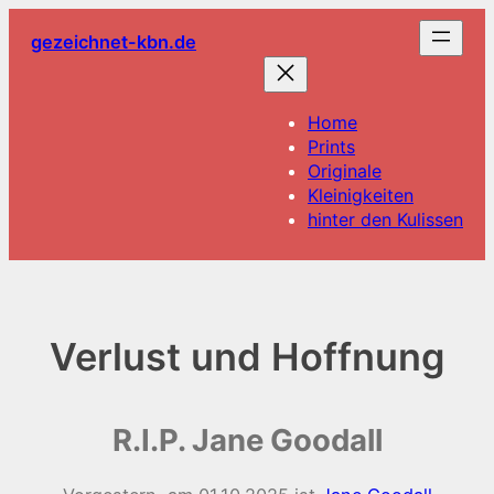
Zum
gezeichnet-kbn.de
Inhalt
springen
Home
Prints
Originale
Kleinigkeiten
hinter den Kulissen
Verlust und Hoffnung
R.I.P. Jane Goodall